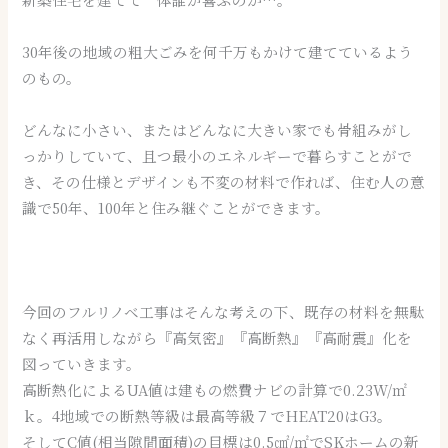
30年後の地域の粗大ごみを何千万もかけて建てているよう
のもの。
どんなに小さい、またはどんなに大きい家でも骨組みがし
っかりしていて、且つ最小のエネルギーで暮らすことがで
き、その仕様とデザインも不変の材料で作れば、住む人の意
識で50年、100年と住み継ぐことができます。
今回のフルリノベ工事はそんな考えの下、既存の材料を無駄
なく再活用しながら『高気密』『高断熱』『高耐震』化を
図っていきます。
高断熱化によるUA値は建もの燃費ナビの計算で0.23W/㎡
ｋ。4地域での断熱等級は最高等級７でHEAT20はG3。
そしてC値(相当隙間面積)の目標は0.5㎠/㎡でSKホームの新