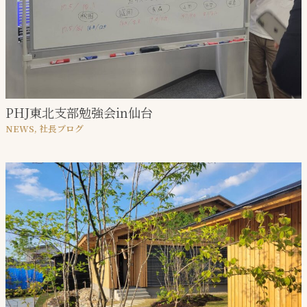
PHJ東北支部勉強会in仙台
NEWS
,
社⻑ブログ