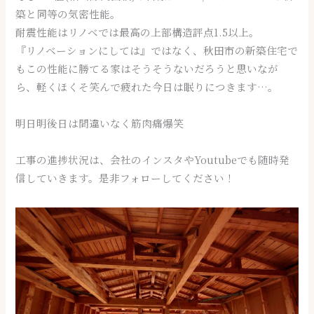
築と同等の気密性能。
耐震性能はリノベでは最高の上部構造評点1.5以上。
『リノベーションにしては』ではなく、秋田市の新築住宅で
もこの性能に勝てる家はそうそうないだろうと思いなが
ら、軽くほくそ笑んで疲れた今日は眠りにつきます…。
明日明後日は間違いなく筋肉痛爆笑
工事の進捗状況は、会社のインスタやYoutubeでも随時発
信していきます。是非フォローしてください！