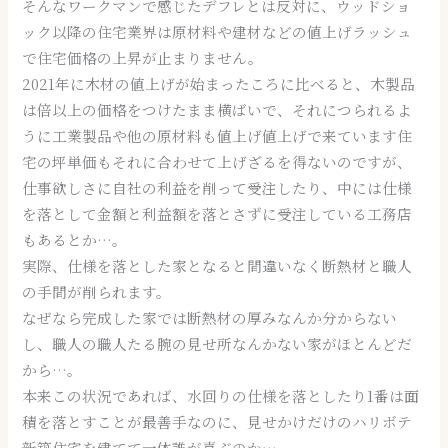
そんなワークマンで感じたデフレとは反対に、ウッドショ
ック以降の住宅業界は原材料や建材などの値上げラッシュ
で住宅価格の上昇が止まりません。
2021年に木材の値上げが始まったころに比べると、木製品
は倍以上の価格をつけたまま横ばいで、それにつられるよ
うに工業製品や他の原材料も値上げ値上げで来ています住
宅の坪単価もそれに合わせて上げざるを得ないのですが、
仕事欲しさに自社の利益を削って受注したり、中には仕様
を落として金額と利益額を落とさずに受注している工務店
もあるとか…。
実際、仕様を落とした家となると間違いなく断熱材と職人
の手間が削られます。
なぜなら完成した家では断熱材の厚みなんか分からない
し、職人の職人たる腕の見せ所なんかない家がほとんどだ
から…。
本来この状況であれば、水回りの仕様を落としたり1番は面
積を落とすことが最善手なのに、見せかけだけのハリボテ
新築住宅を建てて一体誰が喜ぶのか…。