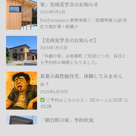
月
家」完成見学会のお知らせ
17
2026年1月6日
日
Performance 断熱等級７／耐震等級３(許容
(土)
応力度計算＋制震テ
－
2
【完
【完成見学会のお知らせ】
月
成
2025年7月15日
13
見
「外館の家」＠美郷町 ご好評につき、各日と
日
学
も予約枠が満席となりました。
(金)
会
真
秋
の
真夏の高性能住宅、体験してみません
夏
田
お
か？
の
市
知
2025年6月30日
高
「桜
ら
ご予約はこちらから！ SKホーム公式HP 公
性
の
せ】
式LIN
能
家」
住
完
「朝
「朝日町の家」予約状況
宅、
成
日
2025年4月21日
体
見
町
午前の部：1時間 午後の部：1時間30分住宅