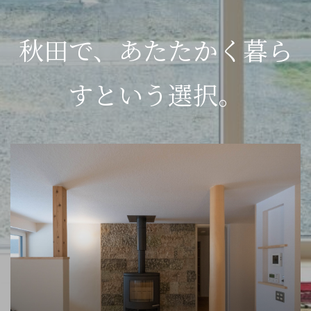
秋田で、あたたかく暮ら
すという選択。
岡
田
町
の
家