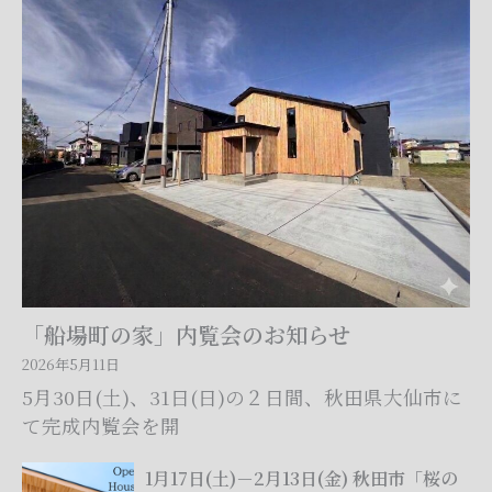
場
町
の
家」
内
覧
会
の
お
知
ら
せ
「船場町の家」内覧会のお知らせ
2026年5月11日
5月30日(土)、31日(日)の２日間、秋田県大仙市に
て完成内覧会を開
1
1月17日(土)－2月13日(金) 秋田市「桜の