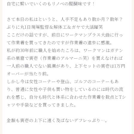
自宅に繋いでいくのもリノベの醍醐味です！
さて本日の私はというと、人手不足もあり数か月？数年？
ぶりに丸1日現場監督＆解体工＆ガヤで大活躍笑
ここだけの話ですが、前日にワークマンプラス大曲に行っ
て作業着を買ってきたのですが作業着の進歩に感激。
私が約30年前に職人を始めたころは、ワークマンはガテン
系の巣窟で寅壱（作業着のアルマーニ笑）を買えなければ
一人前の職人でない風潮があり、上下セットの寅壱は1万円
オーバーが当たり前。
しかし今は女性コーナーや登山、ゴルフのコーナーもあ
り、普通に女性や子供も買い物をしているのには時代の流
れを感じ、自分も時代と体系に合わせた作業着を数点とTシ
ャツや手袋などを買ってきました。
金額も寅壱の上下に遠く及ばないデフレっぷり…。