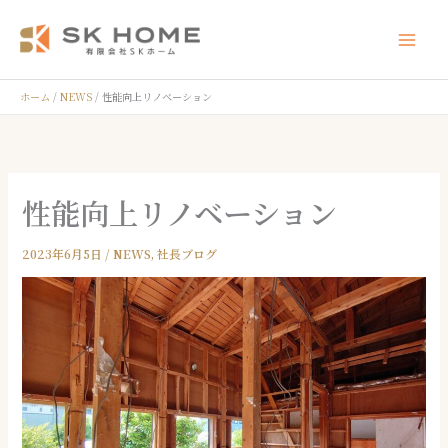
内
容
Mai
を
ス
Men
ホーム
NEWS
性能向上リノベーション
キ
ッ
プ
性能向上リノベーション
2023年6月5日
/
NEWS
,
社⻑ブログ