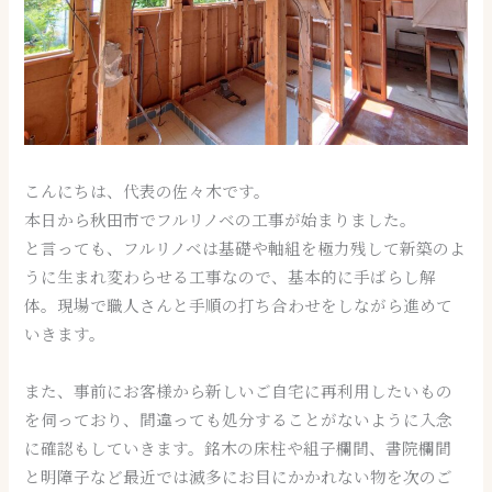
こんにちは、代表の佐々木です。
本日から秋田市でフルリノベの工事が始まりました。
と言っても、フルリノベは基礎や軸組を極力残して新築のよ
うに生まれ変わらせる工事なので、基本的に手ばらし解
体。現場で職人さんと手順の打ち合わせをしながら進めて
いきます。
また、事前にお客様から新しいご自宅に再利用したいもの
を伺っており、間違っても処分することがないように入念
に確認もしていきます。銘木の床柱や組子欄間、書院欄間
と明障子など最近では滅多にお目にかかれない物を次のご