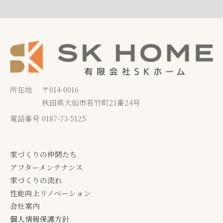
験
学
の
の性能（断熱、気密、耐震
し
会
家」
て
の
予
み
お
約
ま
知
状
せ
ら
況
ん
せ
所在地
〒014-0016
か？
秋田県大仙市若竹町21番24号
電話番号
0187-73-5125
家づくりの仲間たち
アフターメンテナンス
家づくりの流れ
性能向上リノベーション
会社案内
個人情報保護方針