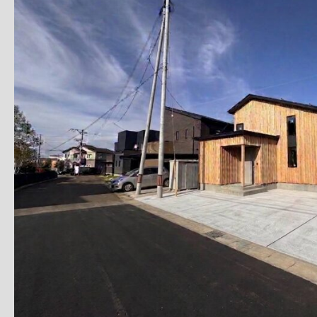
場
町
の
家」
内
覧
会
の
お
知
ら
せ