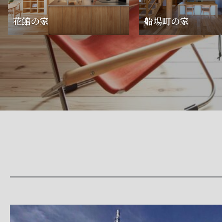
家
花館の家
船場町の家
「船