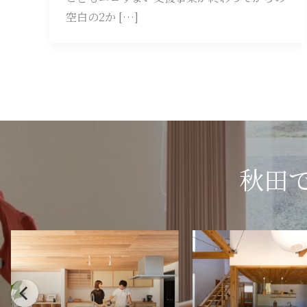
空白の2か […]
秋田
花
船
館
場
の
町
家
の