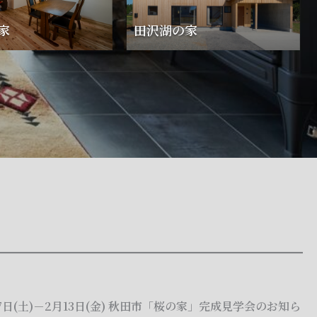
家
家
田沢湖の家
17日(土)－2月13日(金) 秋田市「桜の家」完成見学会のお知ら