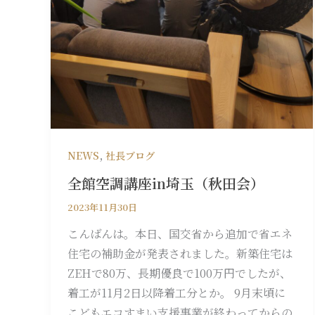
,
NEWS
社⻑ブログ
全館空調講座in埼玉（秋田会）
2023年11月30日
こんばんは。本日、国交省から追加で省エネ
住宅の補助金が発表されました。新築住宅は
ZEHで80万、長期優良で100万円でしたが、
着工が11月2日以降着工分とか。 9月末頃に
こどもエコすまい支援事業が終わってからの