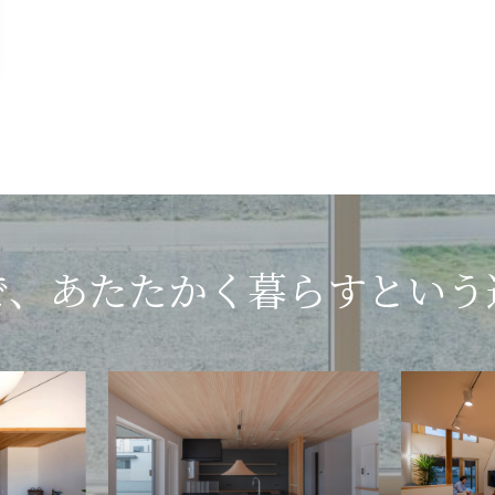
で、あたたかく暮らすという
潟
朝
上
日
の
町
家
の