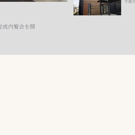
午前
成
体
の
見
験
家」
学
し
予
て完成内覧会を開
会
て
約
の
み
状
お
ま
況
知
せ
ら
ん
せ
か？