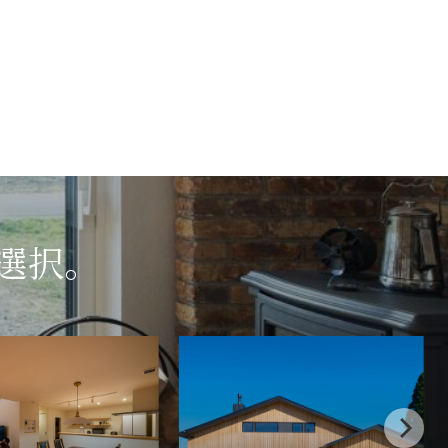
選択。
田
沢
湖
の