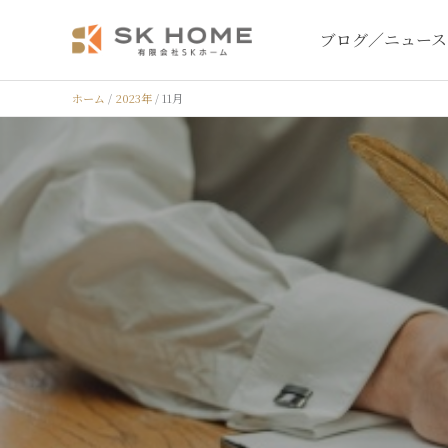
内
ブログ／ニュース
容
を
ス
ホーム
2023年
11月
キ
ッ
プ