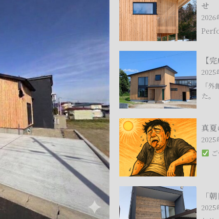
月
せ
17
202
日
Per
(土)
－
【完
【完
2
成
2025
月
見
「外
13
学
た。
日
会
(金)
の
真
真夏
秋
お
夏
202
田
知
の
ご
市
ら
高
「桜
せ】
性
の
能
「朝
「朝
家」
住
日
2025
完
宅、
町