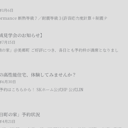
6年1月6日
formance 断熱等級７／耐震等級３(許容応力度計算＋制震テ
成見学会のお知らせ】
年7月15日
館の家」＠美郷町 ご好評につき、各日とも予約枠が満席となりまし
の高性能住宅、体験してみませんか？
5年6月30日
予約はこちらから！ SKホーム公式HP 公式LIN
日町の家」予約状況
年4月21日